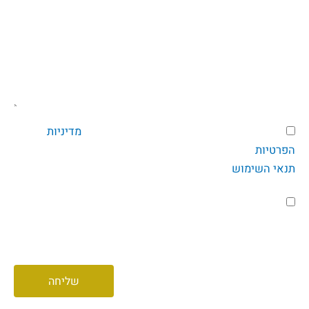
דואר
אלקטרוני
הודעה
הסכמה
בשליחת טופס זה אני מאשר/ת שקראתי את
מדיניות
הפרטיות
של קבוצת גרופית בע"מ, לרבות של חברות הבנות ואת
תנאי השימוש
הסכמה
מקובל עליי לקבל מקבוצת גרופית בע"מ ו/או חברות הבת
לניוזלטר
ו/או מטעמן פניות שיווקיות, תוכן פרסומי באמצעים
אלקטרוניים כמו SMS, דוא"ל, חיוג אוטומטי ועוד
שליחה