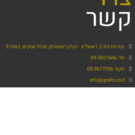
קשר
שדרות נים 2, ראשל"צ - קניון ראשונים, מגדל עסקים, קומה 5
טל: 03-5021666
פקס: 03-9677556
info@grofit.co.il
שם
מלא
טלפון