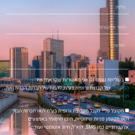
טלפון
דואר
אלקטרוני
הודעה
הסכמה
בשליחת טופס זה אני מאשר/ת שקראתי את
מדיניות
הפרטיות
של קבוצת גרופית בע"מ, לרבות של חברות הבנות ואת
תנאי השימוש
הסכמה
מקובל עליי לקבל מקבוצת גרופית בע"מ ו/או חברות הבת
לניוזלטר
ו/או מטעמן פניות שיווקיות, תוכן פרסומי באמצעים
אלקטרוניים כמו SMS, דוא"ל, חיוג אוטומטי ועוד