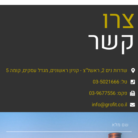
צרו
קשר
שדרות נים 2, ראשל"צ - קניון ראשונים, מגדל עסקים, קומה 5
טל: 03-5021666
פקס: 03-9677556
info@grofit.co.il
שם
מלא