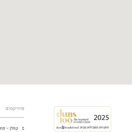
פרוייקטים
קפלן – פתח