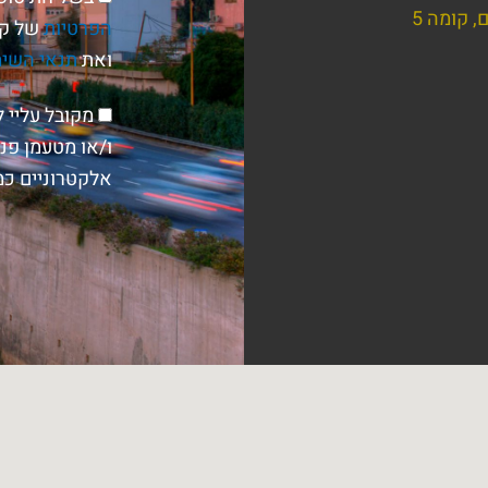
הפרטיות
של קב
ואת
תנאי השי
הסכמה
מקובל עליי 
לניוזלטר
ו/או מטעמן פני
אלקטרוניים כמו SMS, דוא"ל, חיוג אוטומטי