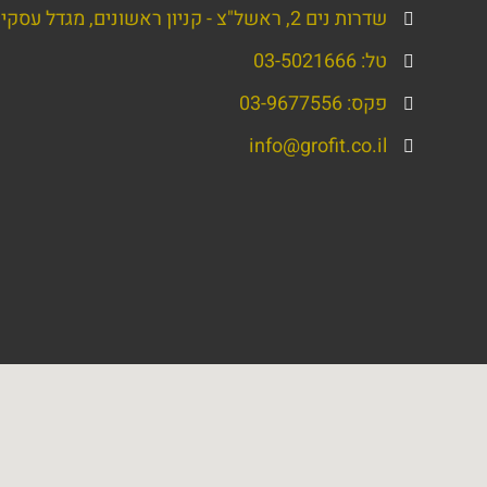
שדרות נים 2, ראשל"צ - קניון ראשונים, מגדל עסקים, קומה 5
טל: 03-5021666
פקס: 03-9677556
info@grofit.co.il