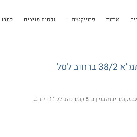
ית
אודות
פרוייקטים
נכסים מניבים
כתבו ע
וב לסל