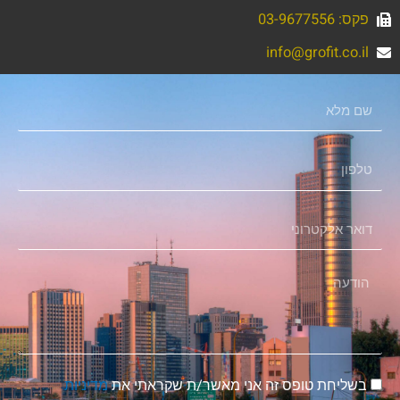
פקס: 03-9677556
info@grofit.co.il
שם
מלא
טלפון
דואר
אלקטרוני
הודעה
הסכמה
בשליחת טופס זה אני מאשר/ת שקראתי את
מדיניות