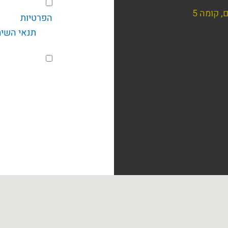
הסכמה
בשליחת טופ
הפרטיות
של קב
ואת
תנאי השי
הסכמה
מקובל עליי 
לניוזלטר
ו/או מטעמן פני
אלקטרוניים כמו SMS, דוא"ל, חיוג אוטומטי