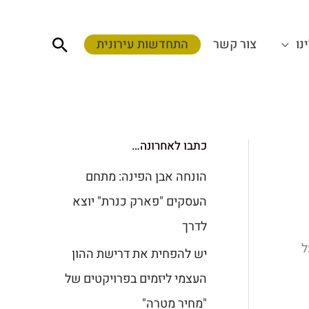
חיפוש
נו
צור קשר
התחדשות עירונית
כתבו לאחרונה…
הונחה אבן הפינה: מתחם
העסקים "פארק כנרת" יוצא
לדרך
 על
יש להפחית את דרישת ההון
העצמי ליזמים בפרויקטים של
"מחיר מטרה"