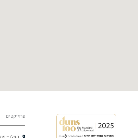
פרוייקטים
קפלן – פתח