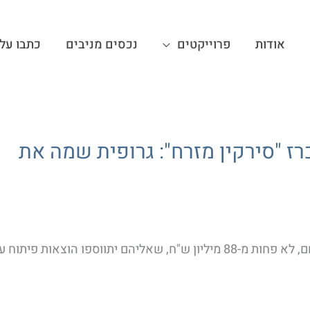
אודות
פרוייקטים
נכסים מניבים
כתבו עלי
רז "סירקין מזרח": גרופית שמה את
חברת הנדל"ן שילמה עבור הזכייה בשטח י"ז של המתחם, לא פחות מ-88 מיליון ש"ח, שאליהם יתווספו הוצאות פיתוח