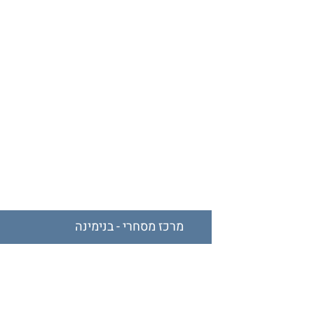
מרכז מסחרי - בנימינה
מאוכלס