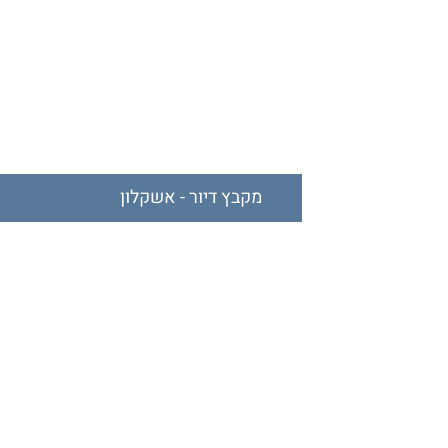
מקבץ דיור - אשקלון
מאוכלס