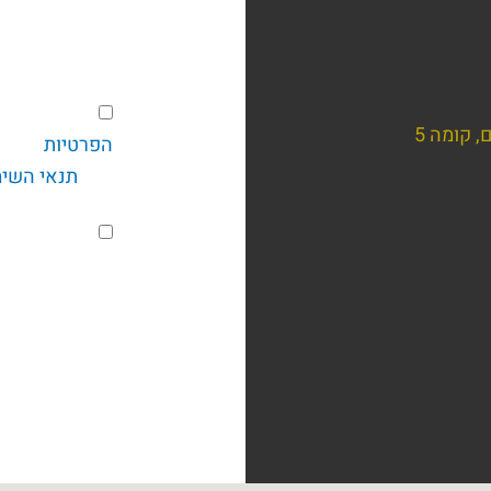
הסכמה
בשליחת טופ
הפרטיות
של קב
ואת
תנאי השי
הסכמה
מקובל עליי 
לניוזלטר
ו/או מטעמן פני
אלקטרוניים כמו SMS, דוא"ל, חיוג אוטומטי