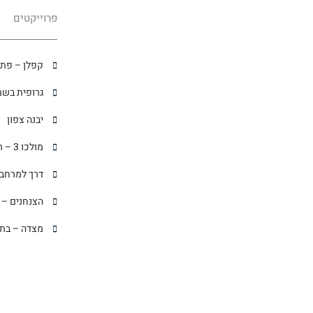
פרוייקטים
קפלן – פתח
גרופית בשמ
יבנה צפון
מולכו 3 – רמת גן
דרך למרחב 
הצנחנים – 
מצדה – בת 