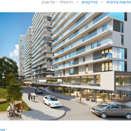
דשות עירונית
פרויקטים
הרצפלד – תל-אביב
»
»