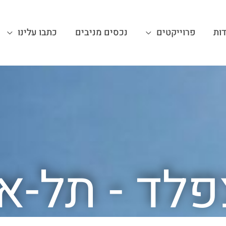
ות
פרוייקטים
נכסים מניבים
כתבו עלינו
לד - תל-א