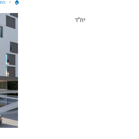
🏠︎
התח
»
יח"ד