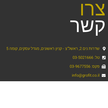
צרו
קשר
שדרות נים 2, ראשל"צ - קניון ראשונים, מגדל עסקים, קומה 5
טל: 03-5021666
פקס: 03-9677556
info@grofit.co.il
שם
מלא
טלפון