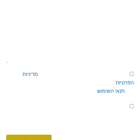
דואר
אלקטרוני
הודעה
הסכמה
בשליחת טופס זה אני מאשר/ת שקראתי את
מדיניות
הפרטיות
של קבוצת גרופית בע"מ, לרבות של חברות הבנות
ואת
תנאי השימוש
הסכמה
מקובל עליי לקבל מקבוצת גרופית בע"מ ו/או חברות הבת
לניוזלטר
ו/או מטעמן פניות שיווקיות, תוכן פרסומי באמצעים אלקטרוניים
כמו SMS, דוא"ל, חיוג אוטומטי ועוד